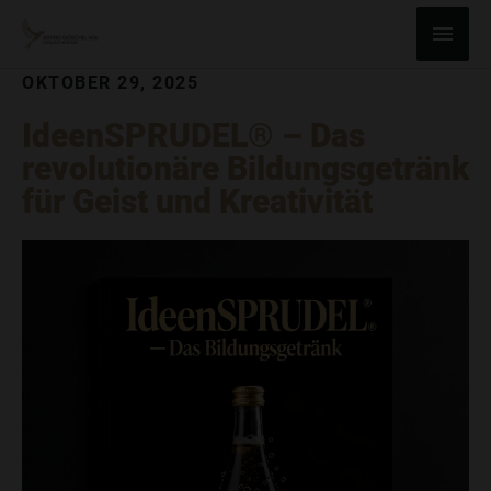
ZUM
Haup
INHALT
SPRINGEN
OKTOBER 29, 2025
IdeenSPRUDEL® – Das
revolutionäre Bildungsgetränk
für Geist und Kreativität