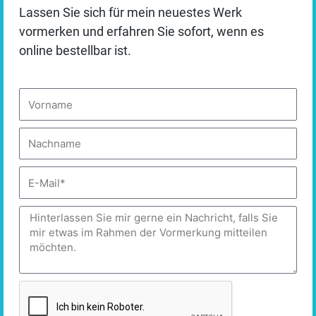
Trinken Sie nicht einfach nur –
programmieren Sie Ihren
Lassen Sie sich für mein neuestes Werk
Essenziell
Geist gezielt auf Erfolg,
Kreativität und Vitalität. Teilen
vormerken und erfahren Sie sofort, wenn es
Sie Ihre Erfahrungen mit #IdeenSPRUDEL auf Social
online bestellbar ist.
✓ Akzeptieren
Media und werden Sie Teil der Bewegung, die frisches
Denken in die Welt bringt.
Vorname
Auswahl speichern
Personalisieren
Nachname
DATENSCHUTZBEDINGUNGEN
E-
Mail
Nachricht