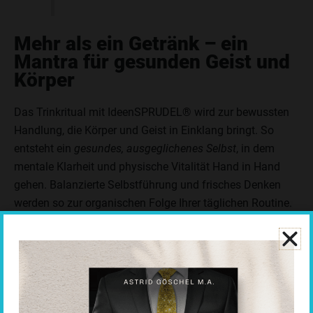
Mehr als ein Getränk – ein
Mantra für gesunden Geist und
Körper
Das Trinkritual mit IdeenSPRUDEL® wird zur bewussten
Handlung, die Körper und Geist in Einklang bringt. So
entsteht ein
gesundes, ausgeglichenes Selbst
, in dem
mentale Klarheit und physische Vitalität Hand in Hand
gehen. Balanzierte Selbstführung und frisches Denken
werden so zur organischen Folge Ihrer täglichen Routine.
Die Sensation auf dem Markt