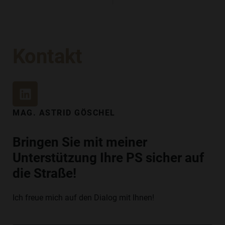
Kontakt
L
I
N
MAG. ASTRID GÖSCHEL
K
E
Bringen Sie mit meiner
D
Unterstützung Ihre PS sicher auf
I
N
die Straße!
Ich freue mich auf den Dialog mit Ihnen!