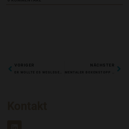
ZURÜCK
NÄ
VORIGER
NÄCHSTER
ER WOLLTE ES WEGLEGEN. DANN LAS ER ES.
MENTALER BOXENSTOPP FÜR ENTSCHEIDER: DIE PAUSE, DIE SICH RECHNET
Kontakt
L