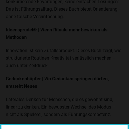
konkurrierende Erwartungen, keine einfachen Lösungen:
Das ist Führungsalltag. Dieses Buch bietet Orientierung –
ohne falsche Vereinfachung.
Ideensprudel® | Wenn Rituale mehr bewirken als
Methoden
Innovation ist kein Zufallsprodukt. Dieses Buch zeigt, wie
strukturierte Routinen Kreativität verlässlich machen –
auch unter Zeitdruck.
Gedankenhüpfer | Wo Gedanken springen dürfen,
entsteht Neues
Laterales Denken für Menschen, die es gewohnt sind,
linear zu denken. Ein bewusster Wechsel des Modus –
nicht als Spielerei, sondern als Führungskompetenz.
VerNETZwerkt?!