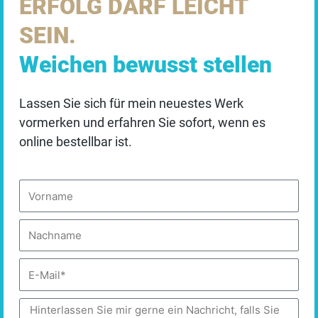
ERFOLG DARF LEICHT
Schauen Sie, welches Thema Sie gerade am meisten
Standardmäßig sind alle externen Dienste deaktiviert.
beschäftigt. Fangen Sie dort an. Der Rest ergibt sich –
SEIN.
Sie können diese jedoch nach Belieben aktivieren &
oder auch nicht. Beides ist in Ordnung.
deaktivieren. Für weitere Informationen lesen Sie
Weichen bewusst stellen
unsere
DATENSCHUTZBESTIMMUNGEN
.
GeistREICH ist kein Curriculum. Es ist ein Denkraum.
Lassen Sie sich für mein neuestes Werk
Essenziell
vormerken und erfahren Sie sofort, wenn es
online bestellbar ist.
✓ Akzeptieren
Vorname
Auswahl speichern
Personalisieren
Nachname
DATENSCHUTZBEDINGUNGEN
E-
Mail
Nachricht